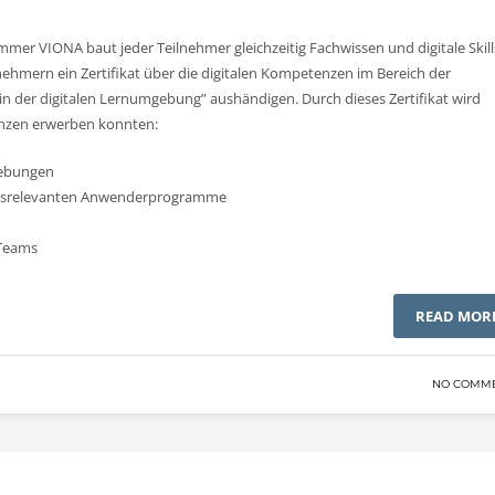
mmer VIONA baut jeder Teilnehmer gleichzeitig Fachwissen und digitale Skill
hmern ein Zertifikat über die digitalen Kompetenzen im Bereich der
n in der digitalen Lernumgebung” aushändigen. Durch dieses Zertifikat wird
enzen erwerben konnten:
gebungen
raxisrelevanten Anwenderprogramme
 Teams
READ MOR
NO COMM