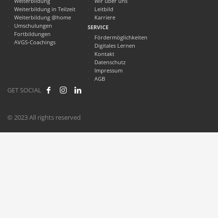
Weiterbildung
Wir über uns
Weiterbildung in Teilzeit
Leitbild
Weiterbildung @home
Karriere
Umschulungen
SERVICE
Fortbildungen
Fördermöglichkeiten
AVGS-Coachings
Digitales Lernen
Kontakt
Datenschutz
Impressum
AGB
GET SOCIAL
© 2023 All rights reserved