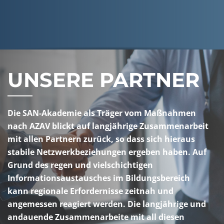
UNSERE PARTNER
Die SAN-Akademie als Träger vom Maßnahmen
nach AZAV blickt auf langjährige Zusammenarbeit
mit allen Partnern zurück, so dass sich hieraus
stabile Netzwerkbeziehungen ergeben haben. Auf
Grund des regen und vielschichtigen
Informationsaustausches im Bildungsbereich
kann regionale Erfordernisse zeitnah und
angemessen reagiert werden. Die langjährige und
andauende Zusammenarbeite mit all diesen