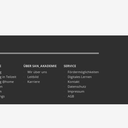
E
ÜBER SAN_AKADEMIE
SERVICE
g
Wir über uns
Fördermöglichkeiten
 in Teilzeit
Leitbild
Digitales Lernen
ng @home
Karriere
Kontakt
en
Datenschutz
en
Impressum
ngs
AGB