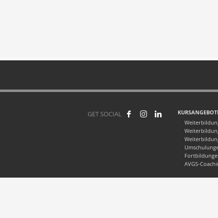
KURSANGEBOT
GET SOCIAL
Weiterbildun
Weiterbildung
Weiterbildu
Umschulung
Fortbildung
AVGS-Coachi