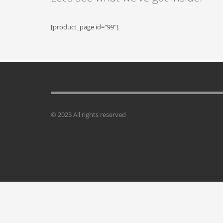
[product_page id="99"]
© 2023 All rights reserved